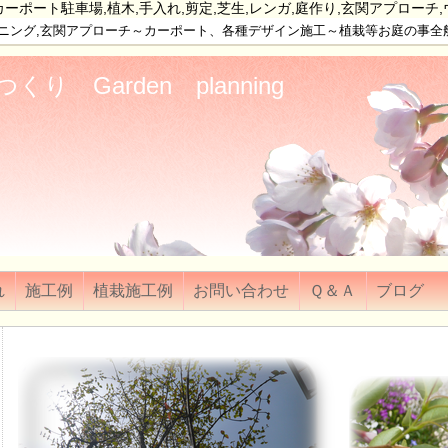
ーポート駐車場,植木,手入れ,剪定,芝生,レンガ,庭作り,玄関アプローチ
デニング,玄関アプローチ～カーポート、各種デザイン施工～植栽等お庭の事
り Garden planning
れ
施工例
植栽施工例
お問い合わせ
Ｑ＆Ａ
ブログ