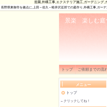
造園,外構工事,エクステリア施工,ガーデニング,カ
長野県東御市を拠点に,上田～佐久～軽井沢近郊での庭作り,外構工事,ガー
景楽 楽しむ庭つく
トップ
ご依頼までの流
メニュー
トップ
←クリックしてね！