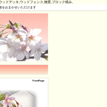
,ウッドデッキ,ウッドフェンス,物置,ブロック積み,
全般をおまかせいただけます
FrontPage