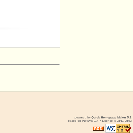
powered by
Quick Homepage Maker
5.1
based on
PukiWiki
1.4.7 License is
GPL
.
QHM